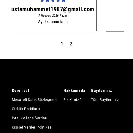
ustamuhammet1987@gmail.com
1
7 Haziran 2026 Pazar
Ayakkabının kralı
1
2
Kurumsal
Hakkımızda
Bayilerimiz
Mesafeli Satış Sözleşmesi
Biz Kimiz ?
Tüm Bayilerimiz
Gizlilik Politikası
İptal Ve İade Şartları
Kişisel Veriler Politikası