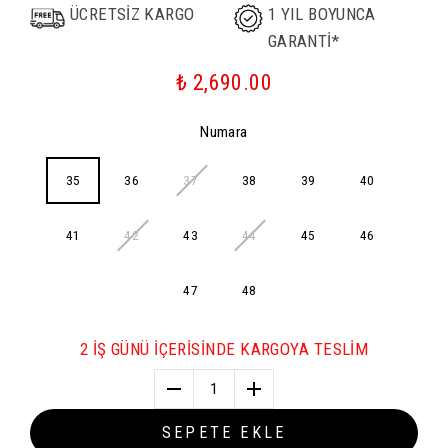
ÜCRETSİZ KARGO
1 YIL BOYUNCA
GARANTİ*
₺ 2,690.00
Numara
35
36
37
38
39
40
41
42
43
44
45
46
47
48
2 İŞ GÜNÜ İÇERİSİNDE KARGOYA TESLİM
1
SEPETE EKLE